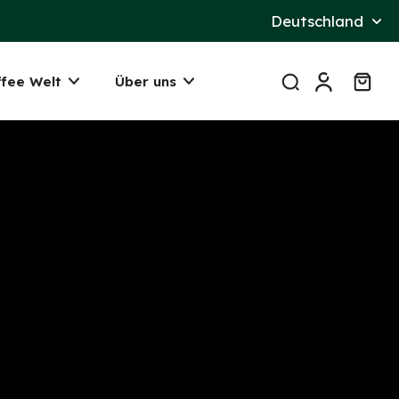
Deutschl
Deutschland
ffee Welt
Über uns
r.navigation_heading