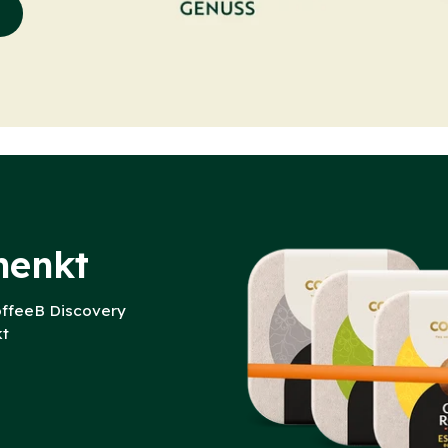
henkt
offeeB Discovery
kt